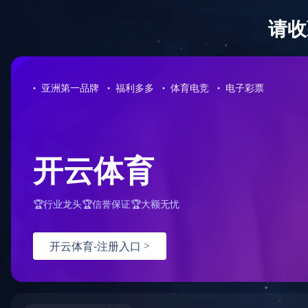
乐动体育
网站乐动体育
乐动体育-乐动ledong(中国)
公司简介
发展历程
技术创新
企业宣传片
社会责任
产品介绍
乐动体育-乐动ledong(中国)
触显产业
应用终端产业
产品应用展
投资者关系
新闻资讯
加入我们
招贤纳士
员工福利
全球产业布局

网站乐动体育
乐动体育-乐动ledong(中国)

公司简介
发展历程
技术创新
企业宣传片
社会责任
产品介绍

乐动体育-乐动ledong(中国)
触显产业
应用终端产业
产品应用展
投资者关系